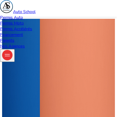
Auto School
Permis Auto
Permis Moto
Accueil
Permis Accélérés
Financement
Permis Auto Acceleres
Parents
Représentation examen accéléré - Permis BEA
Nos Agences