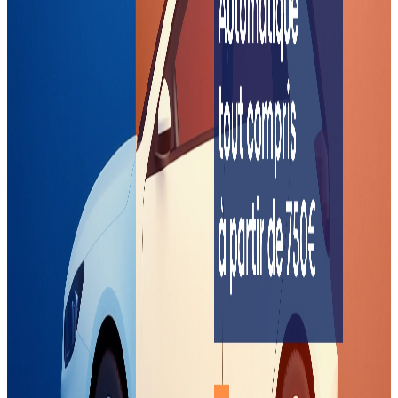
S'adresse uniquement aux élèves ayant déjà échoué à
l'examen du permis BEA avec une autre auto-école et ayant
une disponibilité totale
Date d'examen garantie entre 30 et 45 jours après le
paiement
Le mandat précédent doit être supprimé sur RdvPermis
(rendez-vous permis)
L'élève s'engage à accepter la date d'examen qui lui sera
proposée