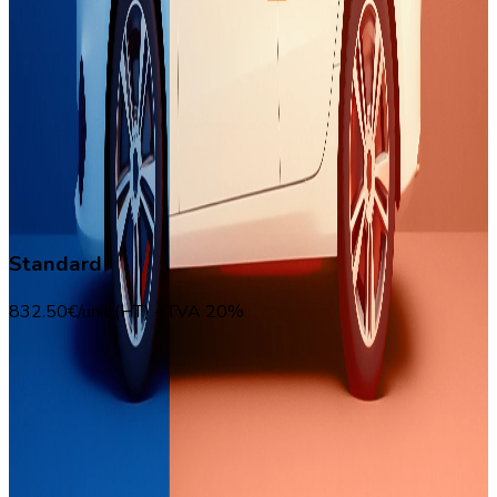
L'élève accepte de passer l'examen dans un Centre aléatoire
en Île-de-France
Formation - Standard
Détail de ce qui est inclus dans ce forfait de service
Standard
832.50€/unit (HT) - TVA 20%
999.00
€
Customer Reviews